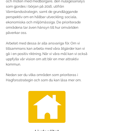
och möten med medborgare, den nulägesanalys
som gjordes i början på 2016, utifrån
Värmlandsstrategin, samt de grundläggande
perspektiv om en hållbar utveckling; sociala,
ekonomiska och miljömässiga. De prioriterade
områdena tar även hänsyn till hur omvärlden
påverkar oss.
Arbetet med dessa är alla ansvariga för. Om vi
tillsammans kan arbeta med våra åtgärder kan vi
gå i en positiv riktning. Når vi våra mål kan vi också
uppfylla vår vision om att blir en mer attraktiv
kommun.
Nedan ser du vilka områden som prioriteras i
Hagforsstrategin och som du kan läsa mer om.