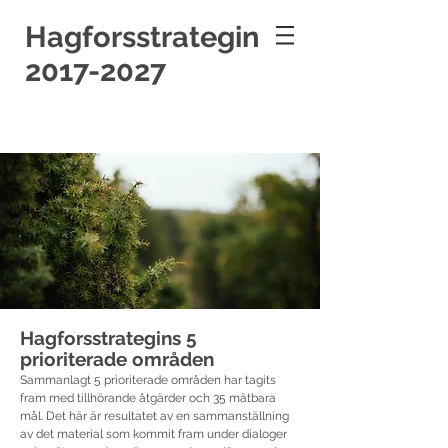
Hagforsstrategin
2017-2027
Hagforsstrategins 5
prioriterade områden
Sammanlagt 5 prioriterade områden har tagits
fram med tillhörande åtgärder och 35 mätbara
mål. Det här är resultatet av en sammanställning
av det material som kommit fram under dialoger